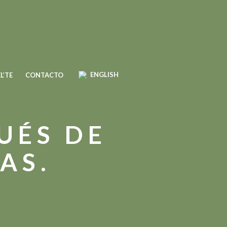
ENGLISH
L’TE
CONTACTO
UÉS DE
AS.