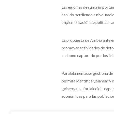
La región es de suma importanc
han ido perdiendo a nivel naci
implementación de políticas ad
La propuesta de Ambio ante est
promover actividades de defor
carbono capturado por los árb
Paralelamente, se gestiona de 
permita identificar, planear y
gobernanza fortalecida, capaci
económicas para las poblacion