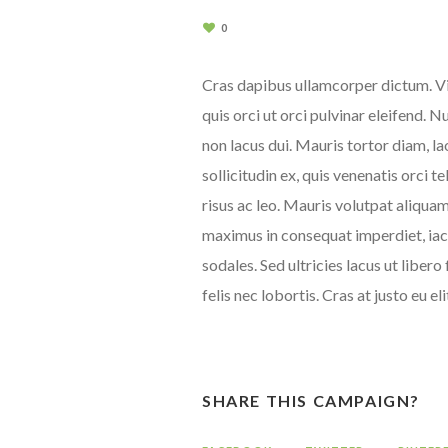
0
Cras dapibus ullamcorper dictum. Viv
quis orci ut orci pulvinar eleifend. 
non lacus dui. Mauris tortor diam, l
sollicitudin ex, quis venenatis orci t
risus ac leo. Mauris volutpat aliqua
maximus in consequat imperdiet, iacu
sodales. Sed ultricies lacus ut libero
felis nec lobortis. Cras at justo eu 
SHARE THIS CAMPAIGN?