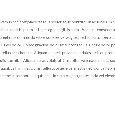
amus nec erat placerat felis scelerisque porttitor in ac turpis. In 
Nulla eu mattis ipsum. Integer eget sagittis nulla. Praesent consecte
aoreet quis commodo vitae, sodales vel augue.| Sed rutrum, libero no
ellus vel dolor. Donec gravida, dolor ut auctor facilisis, enim dolor 
m tellus nec rhoncus. Aliquam et nibh pulvinar, sodales nibh et, pr
lis non nibh. Aliquam erat volutpat. Curabitur venenatis massa sed 
 faucibus fringilla. Ut nisi tellus, posuere vel mattis nec, convalli
elit semper tempor sed quis orci. In risus magna, malesuada vel eleme