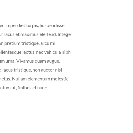
nec imperdiet turpis. Suspendisse
tur lacus et maximus eleifend. Integer
n pretium tristique, arcu mi
pellentesque lectus, nec vehicula nibh
etium urna. Vivamus quam augue,
lacus tristique, non auctor nisl
s a metus. Nullam elementum molestie
ntum ut, finibus et nunc.