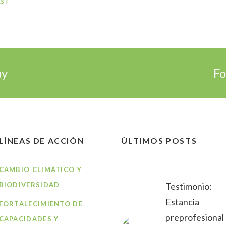
EST
ay
Fo
LÍNEAS DE ACCIÓN
ÚLTIMOS POSTS
CAMBIO CLIMÁTICO Y
BIODIVERSIDAD
Testimonio:
Estancia
FORTALECIMIENTO DE
preprofesional
CAPACIDADES Y